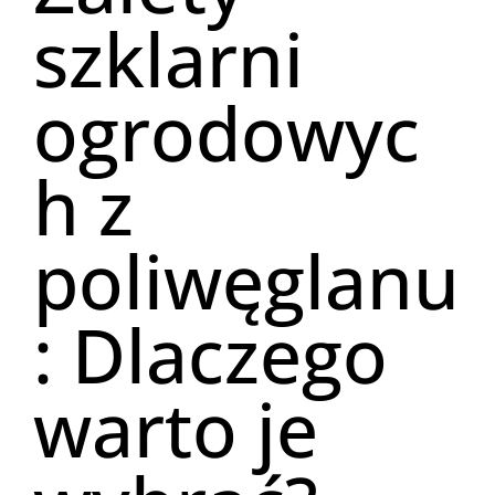
szklarni
ogrodowyc
h z
poliwęglanu
: Dlaczego
warto je