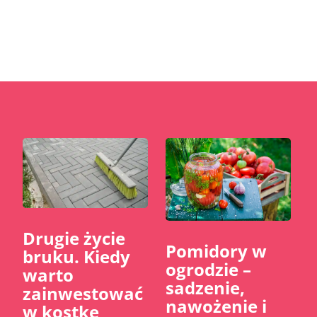
​Drugie życie
Pomidory w
bruku. Kiedy
ogrodzie –
warto
sadzenie,
zainwestować
nawożenie i
w kostkę