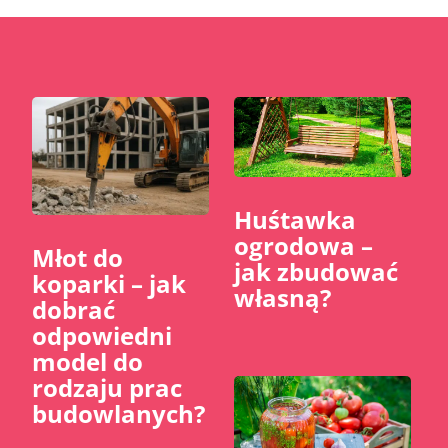
Huśtawka
ogrodowa –
Młot do
jak zbudować
koparki – jak
własną?
dobrać
odpowiedni
model do
rodzaju prac
budowlanych?