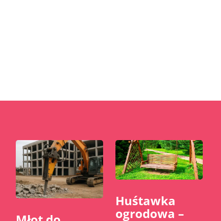
popularne. W Polsce domy...
Huśtawka
ogrodowa –
Młot do