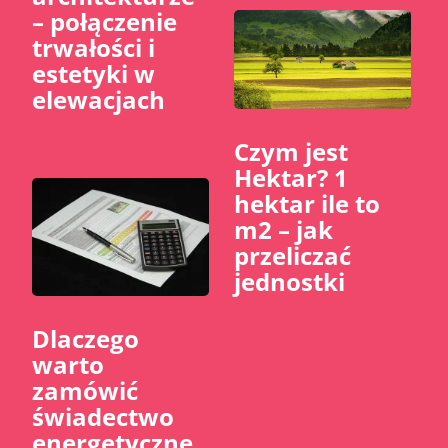
– połączenie
trwałości i
estetyki w
elewacjach
Czym jest
Hektar? 1
hektar ile to
m2 – jak
przeliczać
jednostki
Dlaczego
warto
zamówić
świadectwo
energetyczne