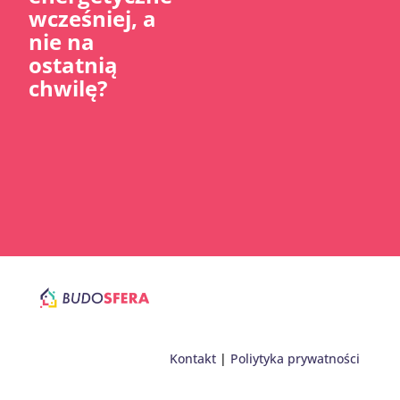
wcześniej, a
nie na
ostatnią
chwilę?
Kontakt
|
Poliytyka prywatności