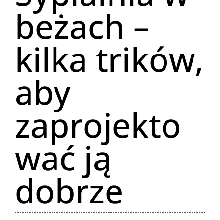
beżach –
kilka trików,
aby
zaprojekto
wać ją
dobrze