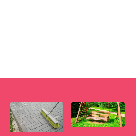
Odpowiednio dobrane osłony okienne to
znacznie więcej niż tylko estetyczny dodatek.
To narzędzie, które definiuje...