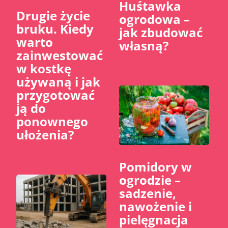
Huśtawka
​Drugie życie
ogrodowa –
bruku. Kiedy
jak zbudować
warto
własną?
zainwestować
w kostkę
używaną i jak
przygotować
ją do
ponownego
ułożenia?
Pomidory w
ogrodzie –
sadzenie,
nawożenie i
pielęgnacja