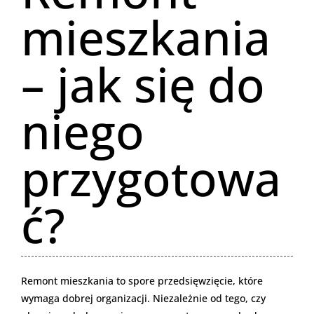
mieszkania
– jak się do
niego
przygotowa
ć?
Remont mieszkania to spore przedsięwzięcie, które
wymaga dobrej organizacji. Niezależnie od tego, czy