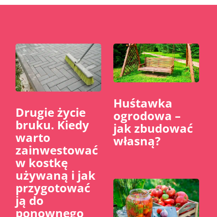
Huśtawka
​Drugie życie
ogrodowa –
bruku. Kiedy
jak zbudować
warto
własną?
zainwestować
w kostkę
używaną i jak
przygotować
ją do
ponownego