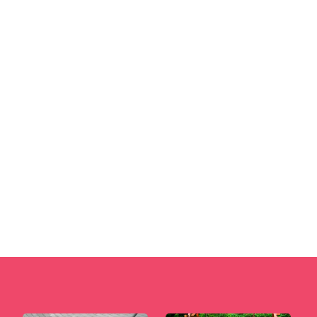
Jakie są główne zalety mikrocementu? Główna
zaletą mikrocementu jest elastyczność,
wodoodporność i trwałość. To te...