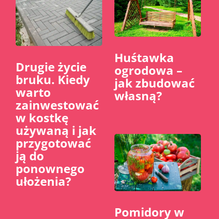
Huśtawka
​Drugie życie
ogrodowa –
bruku. Kiedy
jak zbudować
warto
własną?
zainwestować
w kostkę
używaną i jak
przygotować
ją do
ponownego
ułożenia?
Pomidory w