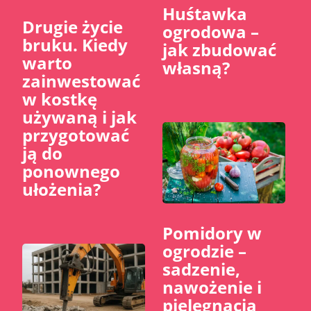
Huśtawka
​Drugie życie
ogrodowa –
bruku. Kiedy
jak zbudować
warto
własną?
zainwestować
w kostkę
używaną i jak
przygotować
ją do
ponownego
ułożenia?
Pomidory w
ogrodzie –
sadzenie,
nawożenie i
pielęgnacja