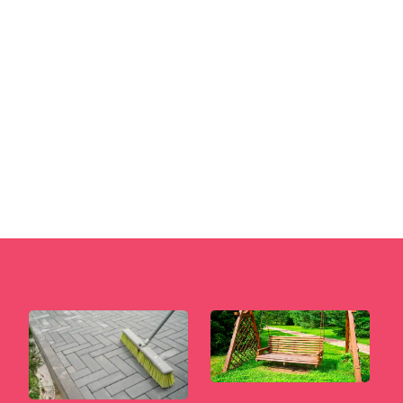
W dzisiejszych czasach, gdy coraz więcej osób
poszukuje sposobów na wprowadzenie natury
do swoich domów, zielone...