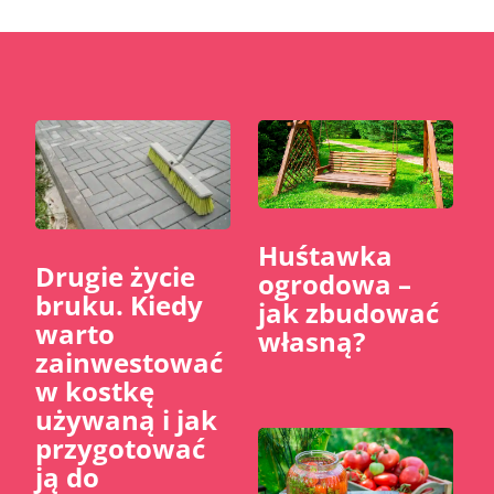
Huśtawka
​Drugie życie
ogrodowa –
bruku. Kiedy
jak zbudować
warto
własną?
zainwestować
w kostkę
używaną i jak
przygotować
ją do