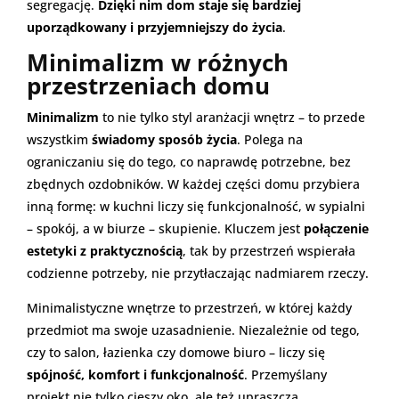
segregację.
Dzięki nim dom staje się bardziej
uporządkowany i przyjemniejszy do życia
.
Minimalizm w różnych
przestrzeniach domu
Minimalizm
to nie tylko styl aranżacji wnętrz – to przede
wszystkim
świadomy sposób życia
. Polega na
ograniczaniu się do tego, co naprawdę potrzebne, bez
zbędnych ozdobników. W każdej części domu przybiera
inną formę: w kuchni liczy się funkcjonalność, w sypialni
– spokój, a w biurze – skupienie. Kluczem jest
połączenie
estetyki z praktycznością
, tak by przestrzeń wspierała
codzienne potrzeby, nie przytłaczając nadmiarem rzeczy.
Minimalistyczne wnętrze to przestrzeń, w której każdy
przedmiot ma swoje uzasadnienie. Niezależnie od tego,
czy to salon, łazienka czy domowe biuro – liczy się
spójność, komfort i funkcjonalność
. Przemyślany
projekt nie tylko cieszy oko, ale też upraszcza