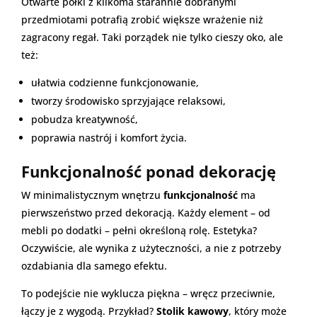
Otwarte półki z kilkoma starannie dobranymi
przedmiotami potrafią zrobić większe wrażenie niż
zagracony regał. Taki porządek nie tylko cieszy oko, ale
też:
ułatwia codzienne funkcjonowanie,
tworzy środowisko sprzyjające relaksowi,
pobudza kreatywność,
poprawia nastrój i komfort życia.
Funkcjonalność ponad dekorację
W minimalistycznym wnętrzu
funkcjonalność
ma
pierwszeństwo przed dekoracją. Każdy element – od
mebli po dodatki – pełni określoną rolę. Estetyka?
Oczywiście, ale wynika z użyteczności, a nie z potrzeby
ozdabiania dla samego efektu.
To podejście nie wyklucza piękna – wręcz przeciwnie,
łączy je z wygodą. Przykład?
Stolik kawowy
, który może