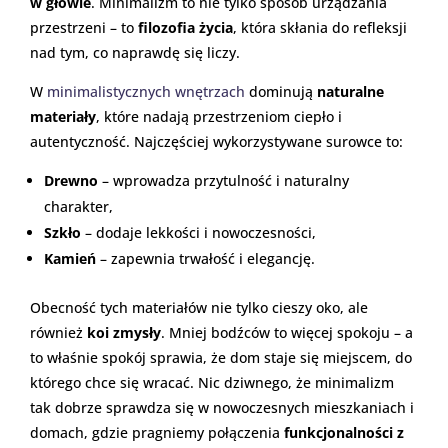
w głowie
. Minimalizm to nie tylko sposób urządzania
przestrzeni – to
filozofia życia
, która skłania do refleksji
nad tym, co naprawdę się liczy.
W
minimalistycznych wnętrzach
dominują
naturalne
materiały
, które nadają przestrzeniom ciepło i
autentyczność. Najczęściej wykorzystywane surowce to:
Drewno
– wprowadza przytulność i naturalny
charakter,
Szkło
– dodaje lekkości i nowoczesności,
Kamień
– zapewnia trwałość i elegancję.
Obecność tych materiałów nie tylko cieszy oko, ale
również
koi zmysły
. Mniej bodźców to więcej spokoju – a
to właśnie spokój sprawia, że dom staje się miejscem, do
którego chce się wracać. Nic dziwnego, że minimalizm
tak dobrze sprawdza się w nowoczesnych mieszkaniach i
domach, gdzie pragniemy połączenia
funkcjonalności z