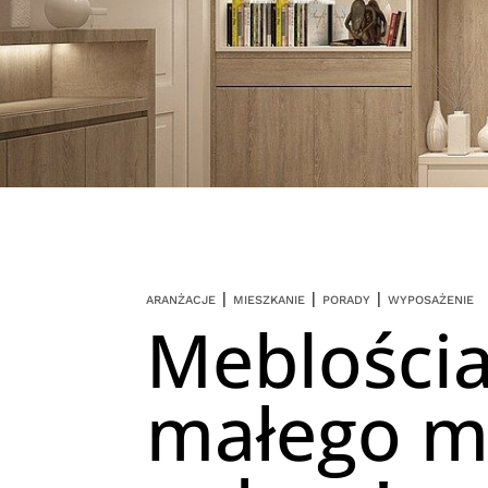
|
|
|
ARANŻACJE
MIESZKANIE
PORADY
WYPOSAŻENIE
Meblości
małego mi