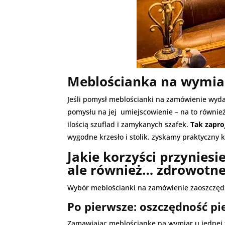
Meblościanka na wymiar
Jeśli pomysł meblościanki na zamówienie wydał
pomysłu na jej umiejscowienie – na to równi
ilością szuflad i zamykanych szafek.
Tak zapro
wygodne krzesło i stolik. zyskamy praktyczny k
Jakie korzyści przynies
ale również… zdrowotne
Wybór meblościanki na zamówienie zaoszczędzi
Po pierwsze: oszczędność pi
Zamawiając meblościankę na wymiar u jednej 