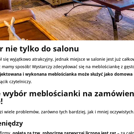
 nie tylko do salonu
 się wyjątkowo atrakcyjny, jednak miejsce w salonie jest już cał
eż mamy sposób! Wystarczy zdecydować się na meblościankę z gęst
jektowana i wykonana meblościanka może służyć jako domowa b
ącik czytelniczy.
ie wybór meblościanki na zamówien
!
 wiele problemów, zarówno tych bardziej, jak i mniej oczywistych
eniędzy
firmy,
opłata za tzw. robociznę zazwyczaj liczona jest raz
– za cało