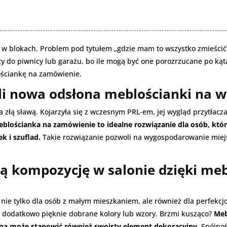
w blokach. Problem pod tytułem „gdzie mam to wszystko zmieścić?
 do piwnicy lub garażu, bo ile mogą być one porozrzucane po kątac
ościankę na zamówienie.
li nowa odsłona meblościanki na 
złą sławą. Kojarzyła się z wczesnym PRL-em, jej wygląd przytłacza
blościanka na zamówienie to idealne rozwiązanie dla osób, któr
ek i szuflad.
Takie rozwiązanie pozwoli na wygospodarowanie miejs
 kompozycję w salonie dzięki meb
ie tylko dla osób z małym mieszkaniem, ale również dla perfekcjo
odatkowo pięknie dobrane kolory lub wzory. Brzmi kusząco?
Meb
ana może stanowić również swoisty element dekoracyjny
. Spójno