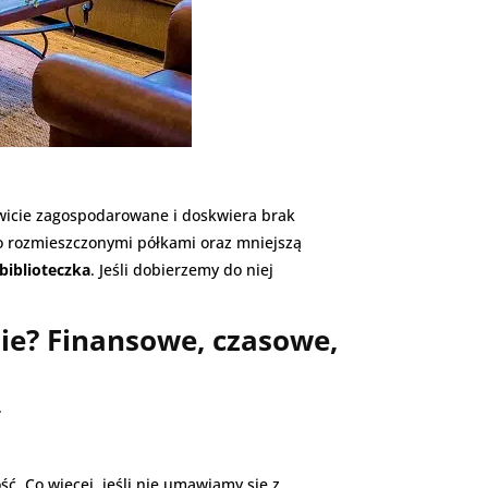
kowicie zagospodarowane i doskwiera brak
o rozmieszczonymi półkami oraz mniejszą
iblioteczka
. Jeśli dobierzemy do niej
ie? Finansowe, czasowe,
.
ść. Co więcej, jeśli nie umawiamy się z