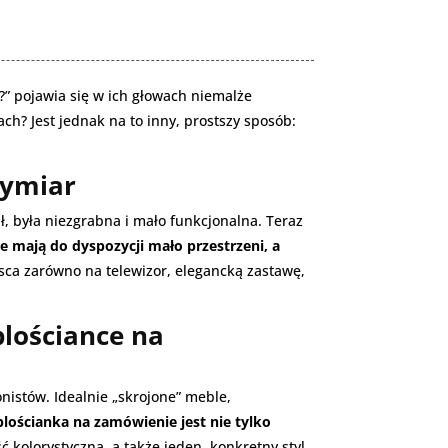
” pojawia się w ich głowach niemalże
h? Jest jednak na to inny, prostszy sposób:
wymiar
ł, była niezgrabna i mało funkcjonalna. Teraz
e mają do dyspozycji mało przestrzeni, a
ca zarówno na telewizor, elegancką zastawę,
lościance na
nistów. Idealnie „skrojone” meble,
lościanka na zamówienie jest nie tylko
ść kolorystyczna, a także jeden, konkretny styl,