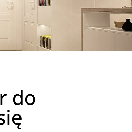
r do
się