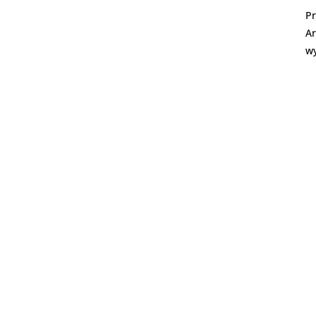
Pr
Ar
w