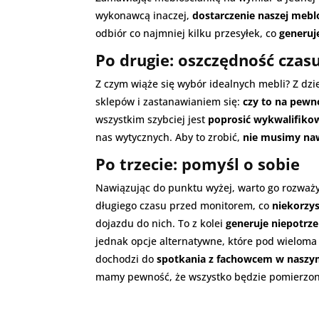
wykonawcą inaczej,
dostarczenie naszej mebl
odbiór co najmniej kilku przesyłek, co
generuj
Po drugie: oszczędność czas
Z czym wiąże się wybór idealnych mebli? Z dzi
sklepów i zastanawianiem się:
czy to na pewn
wszystkim szybciej jest
poprosić wykwalifiko
nas wytycznych. Aby to zrobić,
nie musimy na
Po trzecie: pomyśl o sobie
Nawiązując do punktu wyżej, warto go rozwa
długiego czasu przed monitorem, co
niekorzy
dojazdu do nich. To z kolei
generuje niepotrze
jednak opcje alternatywne, które pod wielom
dochodzi do
spotkania z fachowcem w naszy
mamy pewność, że wszystko będzie pomierzon