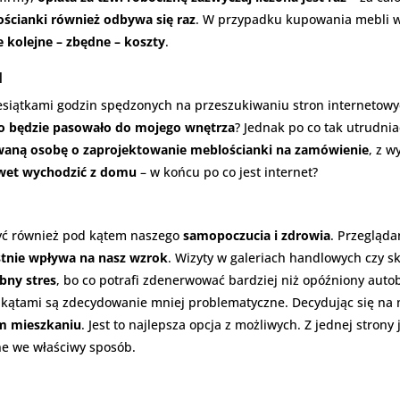
ościanki również odbywa się raz
. W przypadku kupowania mebli w
e kolejne – zbędne – koszty
.
u
esiątkami godzin spędzonych na przeszukiwaniu stron internetowyc
o będzie pasowało do mojego wnętrza
? Jednak po co tak utrudnia
waną osobę o zaprojektowanie meblościanki na zamówienie
, z 
wet wychodzić z domu
– w końcu po co jest internet?
żyć również pod kątem naszego
samopoczucia i zdrowia
. Przegląda
stnie wpływa na nasz wzrok
. Wizyty w galeriach handlowych czy 
bny stres
, bo co potrafi zdenerwować bardziej niż opóźniony autob
a kątami są zdecydowanie mniej problematyczne. Decydując się na
m mieszkaniu
. Jest to najlepsza opcja z możliwych. Z jednej strony
e we właściwy sposób.