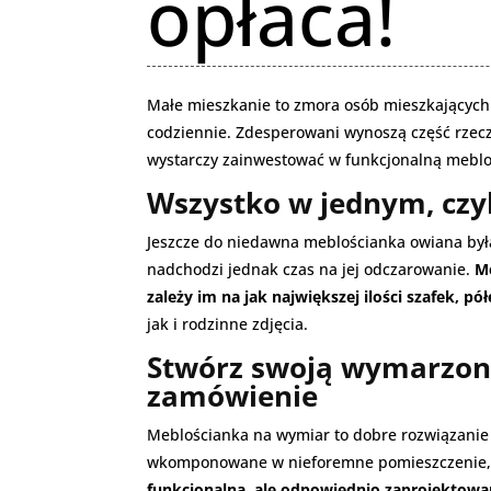
opłaca!
Małe mieszkanie to zmora osób mieszkających 
codziennie. Zdesperowani wynoszą część rzeczy
wystarczy zainwestować w funkcjonalną mebl
Wszystko w jednym, czy
Jeszcze do niedawna meblościanka owiana była 
nadchodzi jednak czas na jej odczarowanie.
Me
zależy im na jak największej ilości szafek, pół
jak i rodzinne zdjęcia.
Stwórz swoją wymarzoną
zamówienie
Meblościanka na wymiar to dobre rozwiązanie n
wkomponowane w nieforemne pomieszczenie, d
funkcjonalna, ale odpowiednio zaprojektow