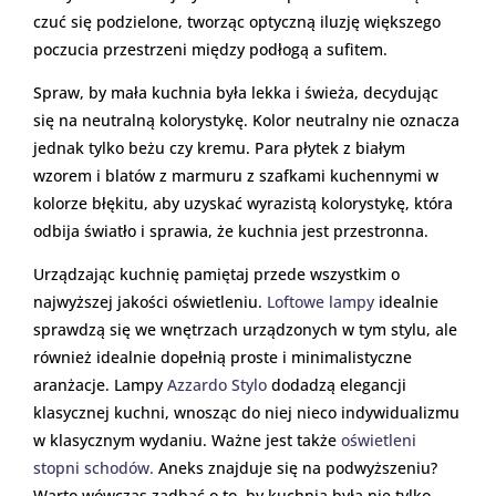
czuć się podzielone, tworząc optyczną iluzję większego
poczucia przestrzeni między podłogą a sufitem.
Spraw, by mała kuchnia była lekka i świeża, decydując
się na neutralną kolorystykę. Kolor neutralny nie oznacza
jednak tylko beżu czy kremu. Para płytek z białym
wzorem i blatów z marmuru z szafkami kuchennymi w
kolorze błękitu, aby uzyskać wyrazistą kolorystykę, która
odbija światło i sprawia, że kuchnia jest przestronna.
Urządzając kuchnię pamiętaj przede wszystkim o
najwyższej jakości oświetleniu.
Loftowe lampy
idealnie
sprawdzą się we wnętrzach urządzonych w tym stylu, ale
również idealnie dopełnią proste i minimalistyczne
aranżacje. Lampy
Azzardo Stylo
dodadzą elegancji
klasycznej kuchni, wnosząc do niej nieco indywidualizmu
w klasycznym wydaniu. Ważne jest także
oświetleni
stopni schodów.
Aneks znajduje się na podwyższeniu?
Warto wówczas zadbać o to, by kuchnia była nie tylko