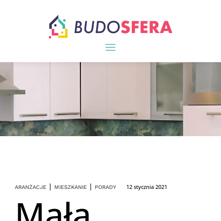
|
|
12 stycznia 2021
ARANŻACJE
MIESZKANIE
PORADY
Mała