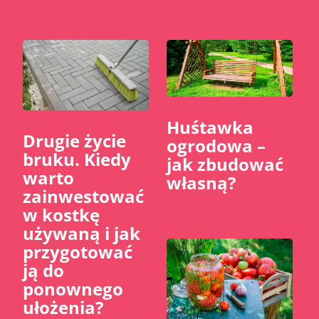
Huśtawka
​Drugie życie
ogrodowa –
bruku. Kiedy
jak zbudować
warto
własną?
zainwestować
w kostkę
używaną i jak
przygotować
ją do
ponownego
ułożenia?