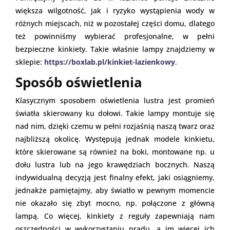
większa wilgotność, jak i ryzyko wystąpienia wody w
różnych miejscach, niż w pozostałej części domu, dlatego
też powinniśmy wybierać profesjonalne, w pełni
bezpieczne kinkiety. Takie właśnie lampy znajdziemy w
sklepie:
https://boxlab.pl/kinkiet-lazienkowy
.
Sposób oświetlenia
Klasycznym sposobem oświetlenia lustra jest promień
światła skierowany ku dołowi. Takie lampy montuje się
nad nim, dzięki czemu w pełni rozjaśnią naszą twarz oraz
najbliższą okolicę. Występują jednak modele kinkietu,
które skierowane są również na boki, montowane np. u
dołu lustra lub na jego krawędziach bocznych. Naszą
indywidualną decyzją jest finalny efekt, jaki osiągniemy,
jednakże pamiętajmy, aby światło w pewnym momencie
nie okazało się zbyt mocno, np. połączone z główną
lampą. Co więcej, kinkiety z reguły zapewniają nam
oszczędności w wykorzystaniu prądu, a im więcej ich