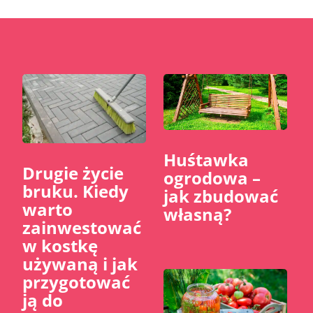
Huśtawka
​Drugie życie
ogrodowa –
bruku. Kiedy
jak zbudować
warto
własną?
zainwestować
w kostkę
używaną i jak
przygotować
ją do