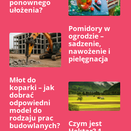
ponownego
ułożenia?
Pomidory w
ogrodzie –
sadzenie,
nawożenie i
pielęgnacja
Młot do
koparki – jak
dobrać
odpowiedni
model do
rodzaju prac
Czym jest
budowlanych?
Hektar? 1