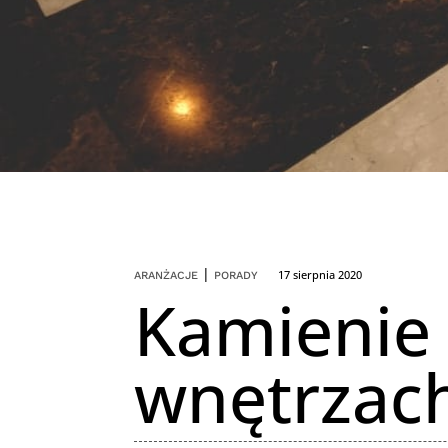
|
17 sierpnia 2020
ARANŻACJE
PORADY
Kamienie
wnętrzach