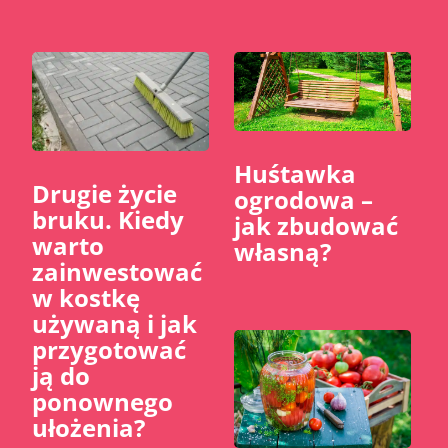
Huśtawka
​Drugie życie
ogrodowa –
bruku. Kiedy
jak zbudować
warto
własną?
zainwestować
w kostkę
używaną i jak
przygotować
ją do
ponownego
ułożenia?