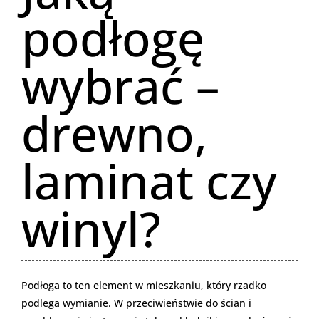
podłogę
wybrać –
drewno,
laminat czy
winyl?
Podłoga to ten element w mieszkaniu, który rzadko
podlega wymianie. W przeciwieństwie do ścian i