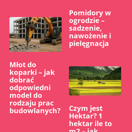
Pomidory w
ogrodzie –
sadzenie,
nawożenie i
pielęgnacja
Młot do
koparki – jak
dobrać
odpowiedni
model do
rodzaju prac
Czym jest
budowlanych?
Hektar? 1
hektar ile to
m2 – jak