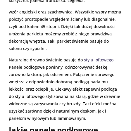
klasyczna, jodełka francuska, cegiełka,
wzór angielski oraz szachownica. Wszystkie wzory można
położyć prostopadle względem ściany lub diagonalnie,
czyli pod kątem 45 stopni. Dzięki tak dużej dowolności
ułożenia parkietu możemy zrobić z niego prawdziwą
dekorację wnętrza. Taki parkiet świetnie pasuje do
salonu czy sypialni.
Naturalne drewno świetnie pasuje do
stylu
loftowego
.
Panele podłogowe powinny odwzorowywać deskę
zarówno fakturą, jak odcieniem. Połączenie surowego
wnętrza z odpowiednio dobraną podłogą nada mu
lekkości oraz ociepli je. Ciekawy efekt zapewni podłoga
do stylu loftowego stylizowana na starą, gdzie w drewnie
widoczne są zarysowania czy bruzdy. Taki efekt można
uzyskać zarówno dzięki naturalnym deskom, jak i
panelom winylowym lub laminowanym.
Jakie panele podłogowe