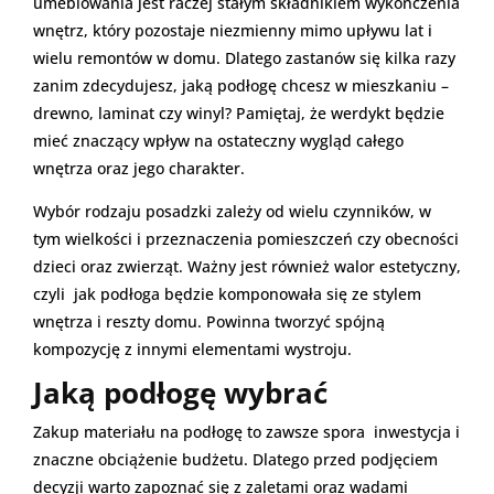
umeblowania jest raczej stałym składnikiem wykończenia
wnętrz, który pozostaje niezmienny mimo upływu lat i
wielu remontów w domu. Dlatego zastanów się kilka razy
zanim zdecydujesz, jaką podłogę chcesz w mieszkaniu –
drewno, laminat czy winyl? Pamiętaj, że werdykt będzie
mieć znaczący wpływ na ostateczny wygląd całego
wnętrza oraz jego charakter.
Wybór rodzaju posadzki zależy od wielu czynników, w
tym wielkości i przeznaczenia pomieszczeń czy obecności
dzieci oraz zwierząt. Ważny jest również walor estetyczny,
czyli jak podłoga będzie komponowała się ze stylem
wnętrza i reszty domu. Powinna tworzyć spójną
kompozycję z innymi elementami wystroju.
Jaką podłogę wybrać
Zakup materiału na podłogę to zawsze spora inwestycja i
znaczne obciążenie budżetu. Dlatego przed podjęciem
decyzji warto zapoznać się z zaletami oraz wadami