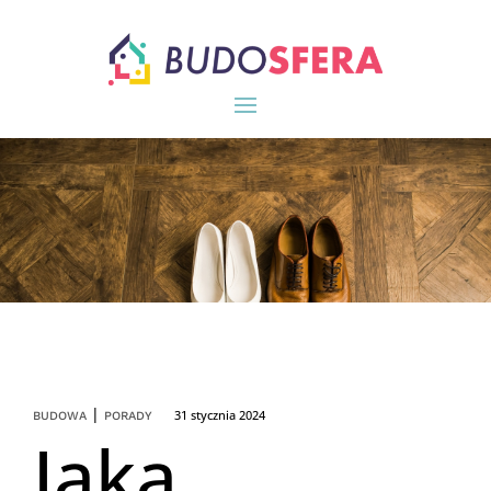
|
31 stycznia 2024
BUDOWA
PORADY
Jaką