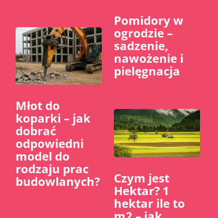
Pomidory w
ogrodzie –
sadzenie,
nawożenie i
pielęgnacja
Młot do
koparki – jak
dobrać
odpowiedni
model do
rodzaju prac
Czym jest
budowlanych?
Hektar? 1
hektar ile to
m2 – jak