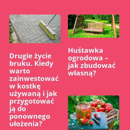
Huśtawka
​Drugie życie
ogrodowa –
bruku. Kiedy
jak zbudować
warto
własną?
zainwestować
w kostkę
używaną i jak
przygotować
ją do
ponownego
ułożenia?