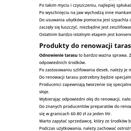
Po takim myciu i czyszczeniu, najlepiej spłuka
Po wyschnięciu na jaw wychodzą inne mankamen
Do usuwania ubytków pomocna jest szpachla d
zaczęły się łuszczyć, niezbędne jest zeszlifow
Ostatnim bardzo istotnym etapem jest konserw
Produkty do renowacji tara
Odnowienie tarasu
to bardzo ważna sprawa. Z
odpowiednich środków.
Po zastosowaniu szlifowania desek, należy je
Do renowacji tarasu potrzebny będzie specjaln
Producenci zapewniają tworzenie się specjaln
słoje.
Wybierając odpowiedni olej do renowacji, nale
Do znanych producentów preparatów do renowac
się w granicach 60-80 zł za jeden litr.
Warto zapytać sprzedawcę, który ze środków b
Podczas użytkowania, należy zachować ostrożno