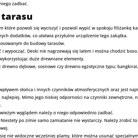
 niego zadbać.
 tarasu
 które pozwoli się wyciszyć i pozwoli wypić w spokoju filiżankę k
ch dodatków, co ułatwia przytulne urządzenie tego zakątka.
stosowanym do budowy tarasów.
i wypocząć. Deski nie nagrzewają się latem i można chodzić boso.
wykorzystując duże drewniane elementy.
 drewno dębowe, sosnowe czy drewno egzotyczne typu; bangkirai,
 wpływem słońca i innych czynników atmosferycznych oraz jest naj
ajlepiej. Mimo jego niskiej odporności na czynniki zewnętrzne, n
.
i świeżym wyglądem należy o niego odpowiednio zadbać.
Niestety po zimie samo zamiatanie nie wystarczy. Należy zrobić t
owej.
się nie widoczne wcześniej plamy, które można usunąć specjalnym