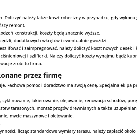
h. Doliczyć należy także koszt robocizny w przypadku, gdy wykona 
ńszy remont.
dzeń konstrukcji, koszty będą znacznie wyższe.
pędzli, dodatkowych wkrętów i ewentualnie gwoździ.
zeszlifować i zaimpregnować, należy doliczyć koszt nowych desek i 
ki ciśnieniowej i szlifierki. Należy doliczyć koszty wynajmu bądź kup
owację zrobi to firma.
konane przez firmę
tuje. Fachowa pomoc i doradztwo ma swoją cenę. Specjalna ekipa pr
 cyklinowanie, lakierowanie, olejowanie, renowacja schodów, por
listew tarasowych, montaż progów drewnianych a także uzupełnian
nie, mycie maszynowe i olejowanie.
.
ności, licząc standardowe wymiary tarasu, należy zapłacić około t