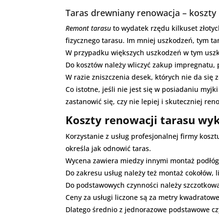
Taras drewniany renowacja – koszty
Remont tarasu
to wydatek rzędu kilkuset złotyc
fizycznego tarasu. Im mniej uszkodzeń, tym ta
W przypadku większych uszkodzeń w tym uszko
Do kosztów należy wliczyć zakup impregnatu, 
W razie zniszczenia desek, których nie da się 
Co istotne, jeśli nie jest się w posiadaniu myj
zastanowić się, czy nie lepiej i skuteczniej ren
Koszty renowacji tarasu wy
Korzystanie z usług profesjonalnej firmy kosz
określa jak odnowić taras.
Wycena zawiera miedzy innymi montaż podłóg,
Do zakresu usług należy też montaż cokołów, 
Do podstawowych czynności należy szczotkowa
Ceny za usługi liczone są za metry kwadratowe
Dlatego średnio z jednorazowe podstawowe czyn