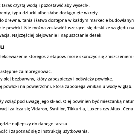
ć taras czystą wodą i pozostawić aby wysechł.
ty, typu dziurki albo słabo dociągnięte wkręty.
o drewna, tania i łatwo dostępna w każdym markecie budowlanym. 
anie powłoki. Nie można zostawić łuszczącej się deski ze względu n
acja. Najczęściej olejowanie i napuszczanie desek.
su
lekceważenie któregoś z etapów, może skończyć się zniszczeniem 
 następnie zaimpregnować.
y olej bezbarwny, który zabezpieczy i odświeży powłokę.
ej powłoki na powierzchni, która zapobiega wnikaniu wody w głąb.
ży wziąć pod uwagę jego skład. Olej powinien być mieszanką natur
ji zalicza się Vidaron, Syntilor, Tikkurila, Luxens czy Altax. 
ędzie najlepszy do danego tarasu.
ść i zapoznać się z instrukcją użytkowania.