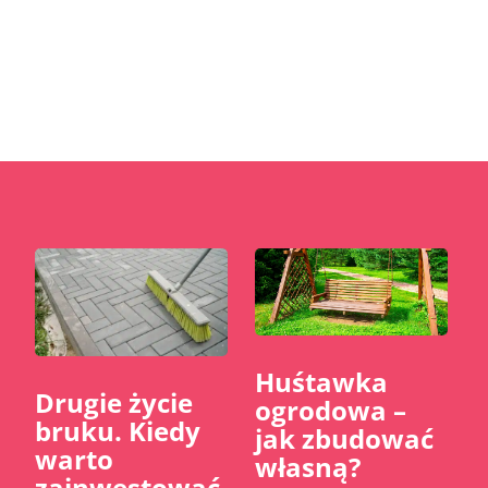
Huśtawka
​Drugie życie
ogrodowa –
bruku. Kiedy
jak zbudować
warto
własną?
zainwestować