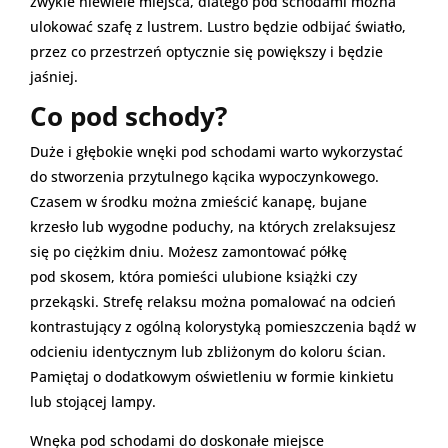
zwykle niewiele miejsca, dlatego pod schodami można
ulokować szafę z lustrem. Lustro będzie odbijać światło,
przez co przestrzeń optycznie się powiększy i będzie
jaśniej.
Co pod schody?
Duże i głębokie wnęki pod schodami warto wykorzystać
do stworzenia przytulnego kącika wypoczynkowego.
Czasem w środku można zmieścić kanapę, bujane
krzesło lub wygodne poduchy, na których zrelaksujesz
się po ciężkim dniu. Możesz zamontować półkę
pod skosem, która pomieści ulubione książki czy
przekąski. Strefę relaksu można pomalować na odcień
kontrastujący z ogólną kolorystyką pomieszczenia bądź w
odcieniu identycznym lub zbliżonym do koloru ścian.
Pamiętaj o dodatkowym oświetleniu w formie kinkietu
lub stojącej lampy.
Wnęka pod schodami do doskonałe miejsce