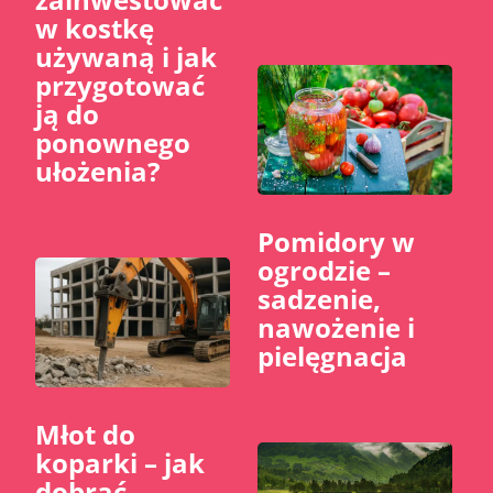
w kostkę
używaną i jak
przygotować
ją do
ponownego
ułożenia?
Pomidory w
ogrodzie –
sadzenie,
nawożenie i
pielęgnacja
Młot do
koparki – jak
dobrać