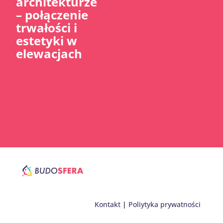
architekturze
– połączenie
trwałości i
estetyki w
elewacjach
Kontakt
|
Poliytyka prywatności