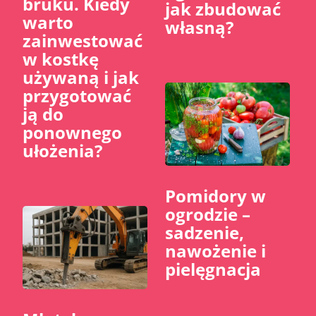
bruku. Kiedy
jak zbudować
warto
własną?
zainwestować
w kostkę
używaną i jak
przygotować
ją do
ponownego
ułożenia?
Pomidory w
ogrodzie –
sadzenie,
nawożenie i
pielęgnacja