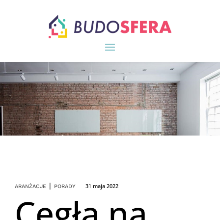
|
31 maja 2022
ARANŻACJE
PORADY
Cegła na