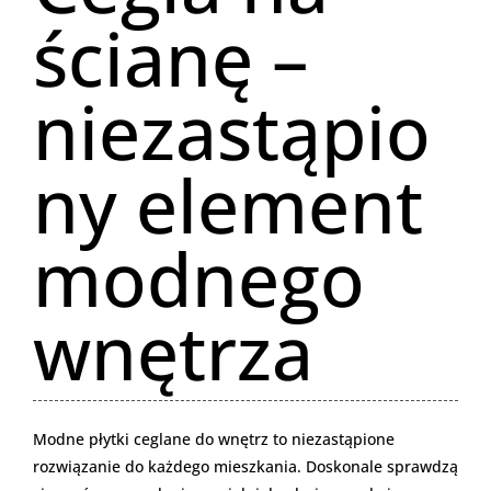
ścianę –
niezastąpio
ny element
modnego
wnętrza
Modne płytki ceglane do wnętrz to niezastąpione
rozwiązanie do każdego mieszkania. Doskonale sprawdzą