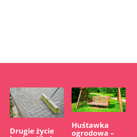
estetyki. To nie jest zwykłe...
Huśtawka
​Drugie życie
ogrodowa –