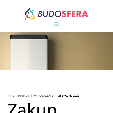
|
|
28 stycznia 2022
INNE
PORADY
WYPOSAŻENIE
Zakup