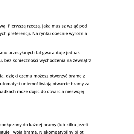
ą. Pierwszą rzeczą, jaką musisz wziąć pod
ych preferencji. Na rynku obecnie wyróżnia
asmo przesyłanych fal gwarantuje jednak
ju, bez konieczności wychodzenia na zewnątrz
nia, dzięki czemu możesz otworzyć bramę z
 automatyki uniemożliwiają otwarcie bramy za
padkach może dojść do otwarcia nieswojej
podłączony do każdej bramy (lub kilku jeżeli
sługuje Twoja brama. Niekompatybilny pilot