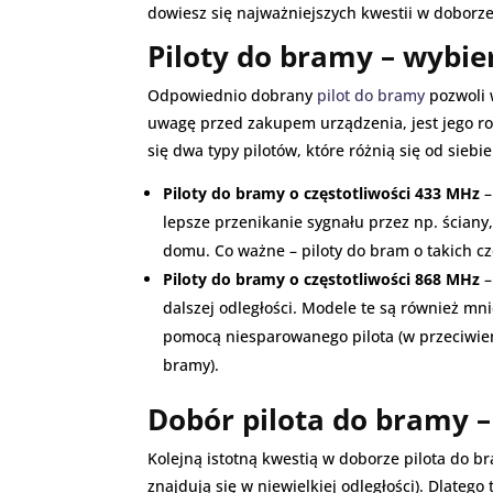
dowiesz się najważniejszych kwestii w doborze
Piloty do bramy – wybie
Odpowiednio dobrany
pilot do bramy
pozwoli 
uwagę przed zakupem urządzenia, jest jego ro
się dwa typy pilotów, które różnią się od sieb
Piloty do bramy o częstotliwości 433 MHz
–
lepsze przenikanie sygnału przez np. ścian
domu. Co ważne – piloty do bram o takich cz
Piloty do bramy o częstotliwości 868 MHz
–
dalszej odległości. Modele te są również mn
pomocą niesparowanego pilota (w przeciwień
bramy).
Dobór pilota do bramy –
Kolejną istotną kwestią w doborze pilota do br
znajdują się w niewielkiej odległości). Dlateg