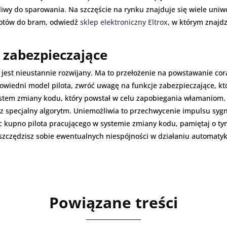
wy do sparowania. Na szczęście na rynku znajduje się wiele uniwe
ilotów do bram, odwiedź
sklep elektroniczny Eltrox
, w którym znajd
e zabezpieczające
 jest nieustannie rozwijany. Ma to przełożenie na powstawanie co
powiedni model pilota, zwróć uwagę na funkcje zabezpieczające, k
tem zmiany kodu, który powstał w celu zapobiegania włamaniom. D
ez specjalny algorytm. Uniemożliwia to przechwycenie impulsu sygn
 kupno pilota pracującego w systemie zmiany kodu, pamiętaj o ty
zczędzisz sobie ewentualnych niespójności w działaniu automatyk
Powiązane treści