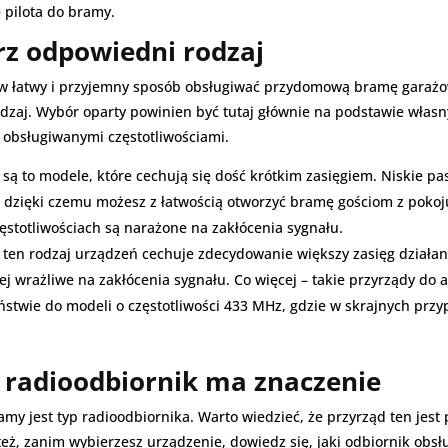
 pilota do bramy.
rz odpowiedni rodzaj
w łatwy i przyjemny sposób obsługiwać przydomową bramę garażow
dzaj. Wybór oparty powinien być tutaj głównie na podstawie własn
ie obsługiwanymi częstotliwościami.
 są to modele, które cechują się dość krótkim zasięgiem. Niskie p
y, dzięki czemu możesz z łatwością otworzyć bramę gościom z poko
ęstotliwościach są narażone na zakłócenia sygnału.
 ten rodzaj urządzeń cechuje zdecydowanie większy zasięg działa
iej wrażliwe na zakłócenia sygnału. Co więcej – takie przyrządy do
stwie do modeli o częstotliwości 433 MHz, gdzie w skrajnych przy
 radioodbiornik ma znaczenie
amy jest typ radioodbiornika. Warto wiedzieć, że przyrząd ten jest 
o też, zanim wybierzesz urządzenie, dowiedz się, jaki odbiornik ob