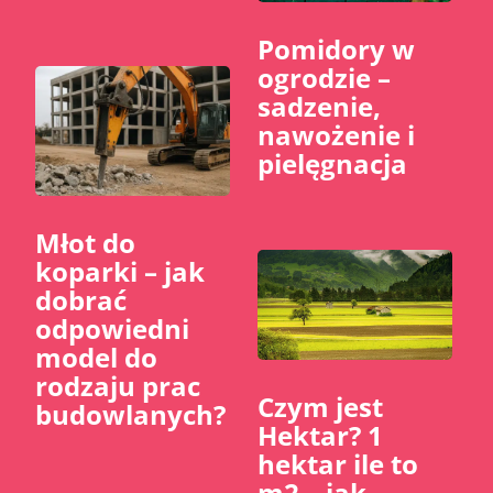
Pomidory w
ogrodzie –
sadzenie,
nawożenie i
pielęgnacja
Młot do
koparki – jak
dobrać
odpowiedni
model do
rodzaju prac
Czym jest
budowlanych?
Hektar? 1
hektar ile to
m2 – jak