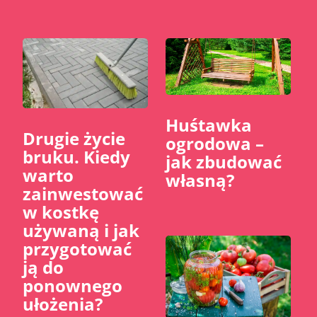
Huśtawka
​Drugie życie
ogrodowa –
bruku. Kiedy
jak zbudować
warto
własną?
zainwestować
w kostkę
używaną i jak
przygotować
ją do
ponownego
ułożenia?