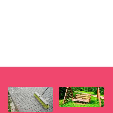
W obliczu rosnącej troski o ekologię, naturalne
materiały budowlane stają się coraz bardziej
popularne. W Polsce domy...