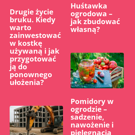
Huśtawka
​Drugie życie
ogrodowa –
bruku. Kiedy
jak zbudować
warto
własną?
zainwestować
w kostkę
używaną i jak
przygotować
ją do
ponownego
ułożenia?
Pomidory w
ogrodzie –
sadzenie,
nawożenie i
pielęgnacja