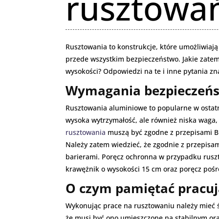
rusztowa
Rusztowania to konstrukcje, które umożliwiają
przede wszystkim bezpieczeństwo. Jakie zat
wysokości? Odpowiedzi na te i inne pytania zna
Wymagania bezpieczeńs
Rusztowania aluminiowe to popularne w ostatni
wysoka wytrzymałość, ale również niska waga,
rusztowania
muszą być zgodne z przepisami BH
Należy zatem wiedzieć, że zgodnie z przepisa
barierami. Poręcz ochronna w przypadku rus
krawężnik o wysokości 15 cm oraz poręcz pośr
O czym pamiętać pracuj
Wykonując prace na rusztowaniu należy mieć ś
że musi być ono umieszczone na stabilnym or