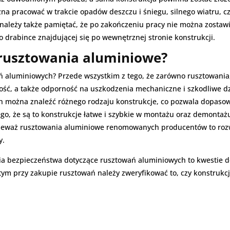
ożna pracować w trakcie opadów deszczu i śniegu, silnego wiatru, 
należy także pamiętać, że po zakończeniu pracy nie można zosta
 drabince znajdującej się po wewnętrznej stronie konstrukcji.
rusztowania aluminiowe?
 aluminiowych? Przede wszystkim z tego, że zarówno rusztowania,
ość, a także odporność na uszkodzenia mechaniczne i szkodliwe dz
ch można znaleźć różnego rodzaju konstrukcje, co pozwala dopaso
go, że są to konstrukcje łatwe i szybkie w montażu oraz demontaż
nieważ rusztowania aluminiowe renomowanych producentów to rozw
y.
a bezpieczeństwa dotyczące rusztowań aluminiowych to kwestie 
m przy zakupie rusztowań należy zweryfikować to, czy konstrukcj