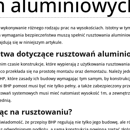
ń aluminiowyc
 wykonywanie różnego rodzaju prac na wysokościach. Istotny w tym 
em wymagania bezpieczeństwa muszą spełnić rusztowania aluminio
jdują się w niniejszym artykule.
twa dotyczące rusztowań alumini
m czasie konstrukcje, które wypierają z użytkowania rusztowania s
 co przekłada się na prostotę montażu oraz demontażu. Należy je
P, które zasady ich budowy wymagając tym samym, by konstrukcja
mi BHP pomost musi być nie tylko pełny, a także zabezpieczony pr
ztowań systemowych musi mieć natomiast wysokość 1m, a zewnętrz
ednią.
ąc na rusztowaniu?
wiadomość, że przepisy BHP regulują nie tylko jego budowę, ale ró
az odwodnionym podłożu, a sama konstrukcja powinna zostać złożo