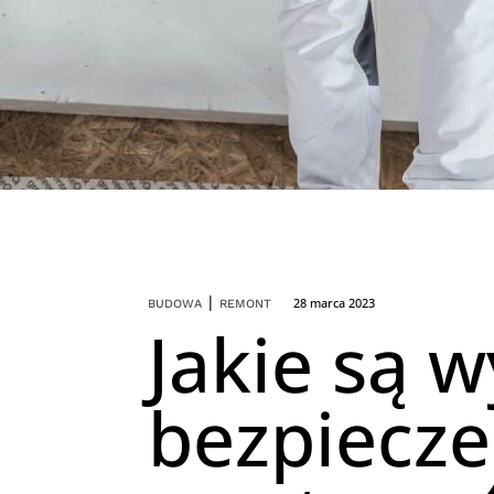
|
28 marca 2023
BUDOWA
REMONT
Jakie są 
bezpiecze