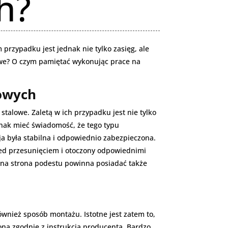
h?
przypadku jest jednak nie tylko zasięg, ale
we? O czym pamiętać wykonując prace na
owych
talowe. Zaletą w ich przypadku jest nie tylko
dnak mieć świadomość, że tego typu
 była stabilna i odpowiednio zabezpieczona.
zed przesunięciem i otoczony odpowiednimi
na strona podestu powinna posiadać także
wnież sposób montażu. Istotne jest zatem to,
na zgodnie z instrukcją producenta. Bardzo