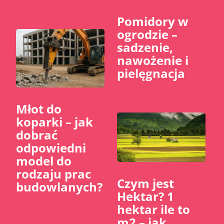
Pomidory w
ogrodzie –
sadzenie,
nawożenie i
pielęgnacja
Młot do
koparki – jak
dobrać
odpowiedni
model do
rodzaju prac
Czym jest
budowlanych?
Hektar? 1
hektar ile to
m2 – jak