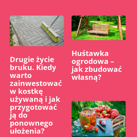
Huśtawka
​Drugie życie
ogrodowa –
bruku. Kiedy
jak zbudować
warto
własną?
zainwestować
w kostkę
używaną i jak
przygotować
ją do
ponownego
ułożenia?