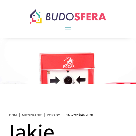
|
|
16 września 2020
DOM
MIESZKANIE
PORADY
Jakie