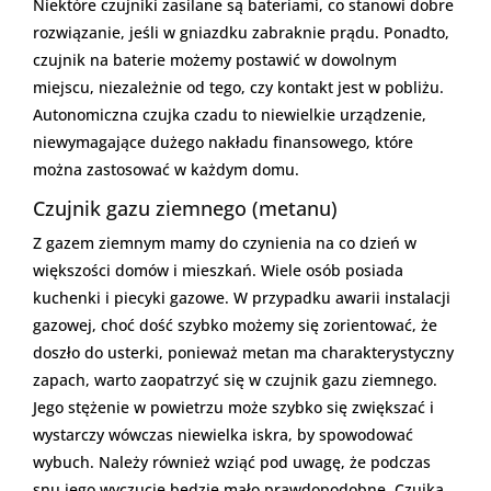
Niektóre czujniki zasilane są bateriami, co stanowi dobre
rozwiązanie, jeśli w gniazdku zabraknie prądu. Ponadto,
czujnik na baterie możemy postawić w dowolnym
miejscu, niezależnie od tego, czy kontakt jest w pobliżu.
Autonomiczna czujka czadu to niewielkie urządzenie,
niewymagające dużego nakładu finansowego, które
można zastosować w każdym domu.
Czujnik gazu ziemnego (metanu)
Z gazem ziemnym mamy do czynienia na co dzień w
większości domów i mieszkań. Wiele osób posiada
kuchenki i piecyki gazowe. W przypadku awarii instalacji
gazowej, choć dość szybko możemy się zorientować, że
doszło do usterki, ponieważ metan ma charakterystyczny
zapach, warto zaopatrzyć się w czujnik gazu ziemnego.
Jego stężenie w powietrzu może szybko się zwiększać i
wystarczy wówczas niewielka iskra, by spowodować
wybuch. Należy również wziąć pod uwagę, że podczas
snu jego wyczucie będzie mało prawdopodobne. Czujka