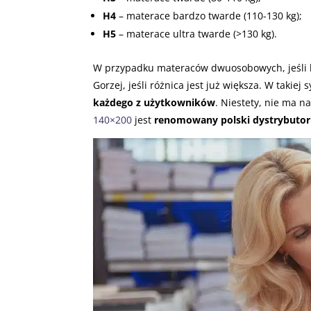
H4
– materace bardzo twarde (110-130 kg);
H5
– materace ultra twarde (>130 kg).
W przypadku materaców dwuosobowych, jeśli k
Gorzej, jeśli różnica jest już większa. W takiej
każdego z użytkowników
. Niestety, nie ma 
140×200
jest
renomowany polski dystrybutor 