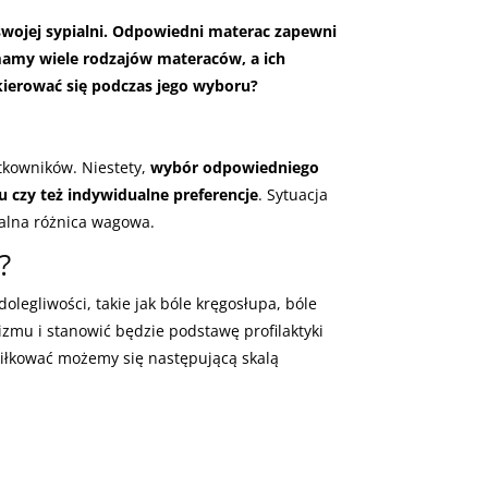
swojej sypialni. Odpowiedni materac zapewni
amy wiele rodzajów materaców, a ich
kierować się podczas jego wyboru?
tkowników. Niestety,
wybór odpowiedniego
u czy też indywidualne preferencje
. Sytuacja
żalna różnica wagowa.
?
legliwości, takie jak bóle kręgosłupa, bóle
izmu i stanowić będzie podstawę profilaktyki
iłkować możemy się następującą skalą