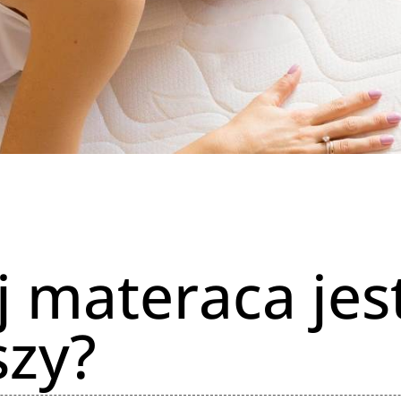
j materaca jes
szy?