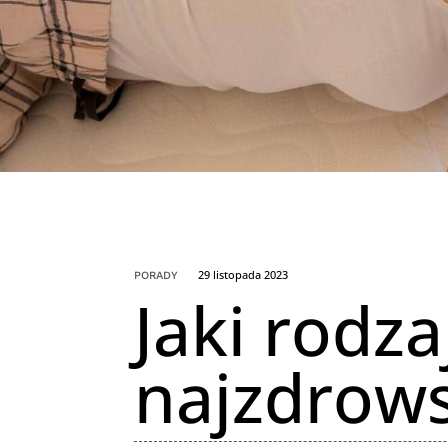
29 listopada 2023
PORADY
Jaki rodza
najzdrow