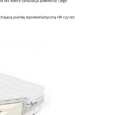
 też dobra cyrkulacja powietrza i jego
chającą piankę wysokoelastyczną HR czy też