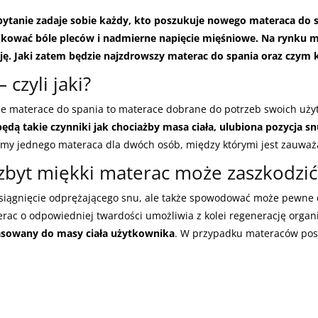
 pytanie zadaje sobie każdy, kto poszukuje nowego materaca do 
kować bóle pleców i nadmierne napięcie mięśniowe. Na rynku m
ę. Jaki zatem będzie najzdrowszy materac do spania oraz czym 
czyli jaki?
ze materace do spania to materace dobrane do potrzeb swoich uży
będą takie czynniki jak chociażby masa ciała, ulubiona pozycja sn
ujemy jednego materaca dla dwóch osób, między którymi jest zauwa
 zbyt miękki materac może zaszkodzić
osiągnięcie odprężającego snu, ale także spowodować może pewne do
erac o odpowiedniej twardości umożliwia z kolei regenerację organ
asowany do masy ciała użytkownika
. W przypadku materaców pos