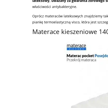
lateksowy, uważany za gwaranta zdrowego 
właściwości antybakteryjne.
Oprócz materaców lateksowych znajdziemy takż
piankę termoelastyczną visco, która jest szc
Materace kieszeniowe 1