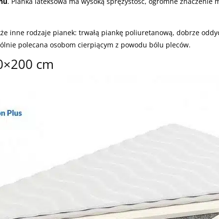
snu
. Pianka lateksowa ma wysoką sprężystość, ogromne znaczenie ma
e inne rodzaje pianek: trwałą piankę poliuretanową, dobrze oddy
zególnie polecana osobom cierpiącym z powodu bólu pleców.
40×200 cm