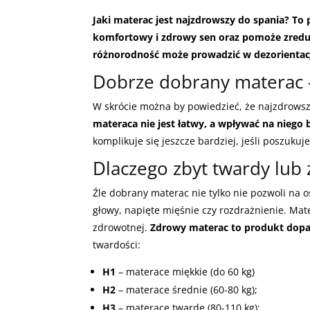
Jaki materac jest najzdrowszy do spania? To
komfortowy i zdrowy sen oraz pomoże zredu
różnorodność może prowadzić w dezorientacj
Dobrze dobrany materac – 
W skrócie można by powiedzieć, że najzdrows
materaca nie jest łatwy, a wpływać na niego 
komplikuje się jeszcze bardziej, jeśli poszuk
Dlaczego zbyt twardy lub
Źle dobrany materac nie tylko nie pozwoli na 
głowy, napięte mięśnie czy rozdrażnienie. Mat
zdrowotnej.
Zdrowy materac to produkt dop
twardości:
H1
– materace miękkie (do 60 kg)
H2
– materace średnie (60-80 kg);
H3
– materace twarde (80-110 kg);