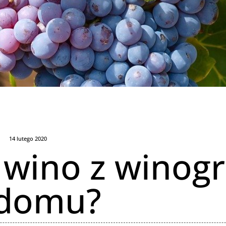
14 lutego 2020
ć wino z winog
 domu?