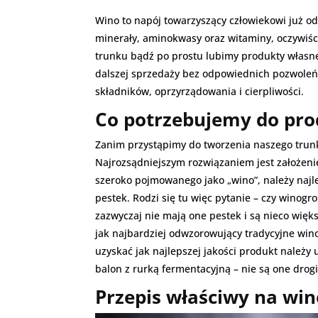
Wino to napój towarzyszący człowiekowi już o
minerały, aminokwasy oraz witaminy, oczywiści
trunku bądź po prostu lubimy produkty własn
dalszej sprzedaży bez odpowiednich pozwoleń
składników, oprzyrządowania i cierpliwości.
Co potrzebujemy do pro
Zanim przystąpimy do tworzenia naszego trun
Najrozsądniejszym rozwiązaniem jest założeni
szeroko pojmowanego jako „wino”, należy najle
pestek. Rodzi się tu więc pytanie – czy winog
zazwyczaj nie mają one pestek i są nieco więk
jak najbardziej odwzorowujący tradycyjne wino
uzyskać jak najlepszej jakości produkt należy
balon z rurką fermentacyjną – nie są one drogie
Przepis właściwy na win