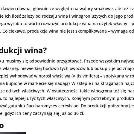
d dawien dawna, głównie ze względu na walory smakowe, ale też i
e ich ilość zależy od rodzaju wina i winogron użytych do jego prod
ego wyrobu to warto rozważyć produkcje wina na użytek własny – 
. Co ciekawe, produkcja wina nie jest skomplikowana – wymaga o
dukcji wina?
ku musimy się odpowiednio przygotować. Przede wszystkim najważ
e własnej, niewielkiej hodowli tych owoców lub odkupić je od zna
piej wyhodować winorośl właściwą (Vitis vinifera) – spotykana w r
rona kupione w markecie się nadają? W sklepie i na straganach na
sze od tych właściwych. W ostateczności takie winogrona też się n
, to najlepiej użyć tych właściwych. Kolejnym potrzebnym produkt
 użyć gatunku Saccharomyces cerevisiae. Do produkcji potrzebny je
, gdyż ich ceny zaczynają się już od 30 zł.
o