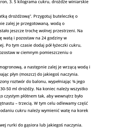
ron, 3. 5 kilograma cukru, drożdże winiarskie
tką drożdżową”. Przygotuj buteleczkę o
nie zalej je przegotowaną, wodą o
tało jeszcze trochę wolnej przestrzeni. Na
kę watą i pozostaw na 24 godziny w
. Po tym czasie dodaj pół łyżeczki cukru,
 pozostaw w ciemnym pomieszczeniu o
nogronową, a następnie zalej je wrzącą wodą i
ając płyn (moszcz) do jakiegoś naczynia.
czony roztwór do balonu, wypełniając ¾ jego
30-50 ml drożdży. Na koniec należy wszystko
 czystym płótnem tak, aby wewnątrz było
ętnastu – trzecią. W tym celu odlewamy część
dodaniu cukru należy wymienić watę na korek
j rurki do gąsiora lub jakiegoś naczynia.