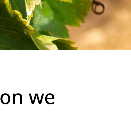
ron we