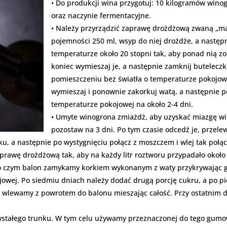
• Do produkcji wina przygotuj: 10 kilogramów winog
oraz naczynie fermentacyjne.
• Należy przyrządzić zaprawę drożdżową zwaną „ma
pojemności 250 ml, wsyp do niej drożdże, a następ
temperaturze około 20 stopni tak, aby ponad nią zos
koniec wymieszaj je, a następnie zamknij butelecz
pomieszczeniu bez światła o temperaturze pokojowej
wymieszaj i ponownie zakorkuj watą, a następnie
temperaturze pokojowej na około 2-4 dni.
• Umyte winogrona zmiażdż, aby uzyskać miazgę wi
pozostaw na 3 dni. Po tym czasie odcedź je, przelew
ku, a następnie po wystygnięciu połącz z moszczem i wlej tak połą
rawę drożdżową tak, aby na każdy litr roztworu przypadało około 
o czym balon zamykamy korkiem wykonanym z waty przykrywając go
wej. Po siedmiu dniach należy dodać drugą porcję cukru, a po pi
e wlewamy z powrotem do balonu mieszając całość. Przy ostatnim 
stałego trunku. W tym celu używamy przeznaczonej do tego gumowe