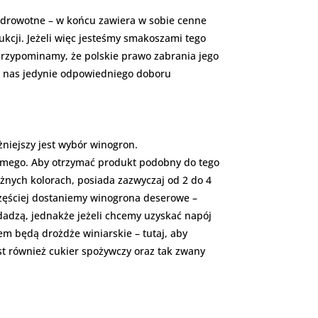
 zdrowotne – w końcu zawiera w sobie cenne
ukcji. Jeżeli więc jesteśmy smakoszami tego
przypominamy, że polskie prawo zabrania jego
d nas jedynie odpowiedniego doboru
niejszy jest wybór winogron.
jomego. Aby otrzymać produkt podobny do tego
óżnych kolorach, posiada zazwyczaj od 2 do 4
jczęściej dostaniemy winogrona deserowe –
adadzą, jednakże jeżeli chcemy uzyskać napój
em będą drożdże winiarskie – tutaj, aby
st również cukier spożywczy oraz tak zwany