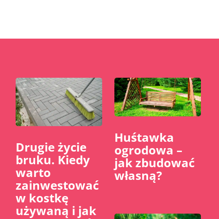
Huśtawka
​Drugie życie
ogrodowa –
bruku. Kiedy
jak zbudować
warto
własną?
zainwestować
w kostkę
używaną i jak