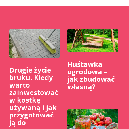
Huśtawka
​Drugie życie
ogrodowa –
bruku. Kiedy
jak zbudować
warto
własną?
zainwestować
w kostkę
używaną i jak
przygotować
ją do