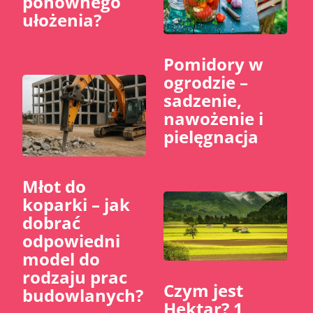
ponownego
ułożenia?
Pomidory w
ogrodzie –
sadzenie,
nawożenie i
pielęgnacja
Młot do
koparki – jak
dobrać
odpowiedni
model do
rodzaju prac
Czym jest
budowlanych?
Hektar? 1