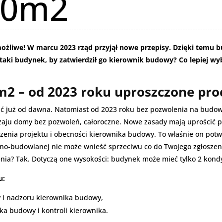
70m2
ożliwe! W marcu 2023 rząd przyjął nowe przepisy. Dzięki tem
ć taki budynek, by zatwierdził go kierownik budowy? Co lepiej w
2 – od 2023 roku uproszczone pro
już od dawna. Natomiast od 2023 roku bez pozwolenia na budow
dzaju domy bez pozwoleń, całoroczne. Nowe zasady mają uprościć 
zenia projektu i obecności kierownika budowy. To właśnie on pot
czno-budowlanej nie może wnieść sprzeciwu co do Twojego zgłosze
nia? Tak. Dotyczą one wysokości: budynek może mieć tylko 2 kond
u:
 i nadzoru kierownika budowy,
 budowy i kontroli kierownika.