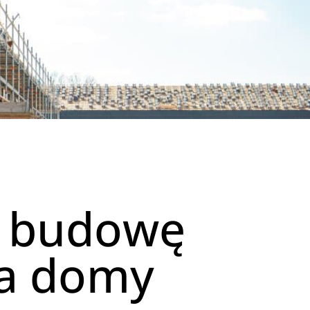
a budowę
na domy