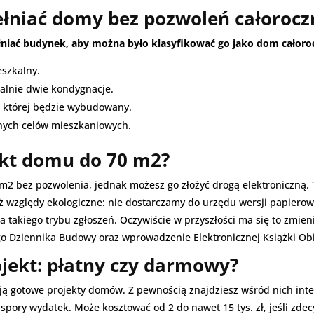
ełniać domy bez pozwoleń całorocz
pełniać budynek, aby można było klasyfikować go jako dom cało
eszkalny.
lnie dwie kondygnacje.
na której będzie wybudowany.
tnych celów mieszkaniowych.
ekt domu do 70 m2?
2 bez pozwolenia, jednak możesz go złożyć drogą elektroniczną. 
względy ekologiczne: nie dostarczamy do urzędu wersji papierowej 
 takiego trybu zgłoszeń. Oczywiście w przyszłości ma się to zmie
go Dziennika Budowy oraz wprowadzenie Elektronicznej Książki O
jekt: płatny czy darmowy?
rują gotowe projekty domów. Z pewnością znajdziesz wśród nich in
spory wydatek. Może kosztować od 2 do nawet 15 tys. zł, jeśli zdec