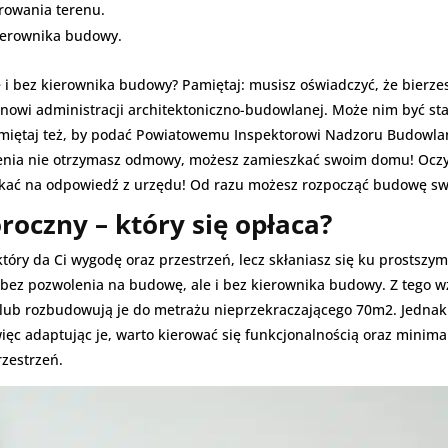
rowania terenu.
erownika budowy.
 bez kierownika budowy? Pamiętaj: musisz oświadczyć, że bierzes
owi administracji architektoniczno-budowlanej. Może nim być star
amiętaj też, by podać Powiatowemu Inspektorowi Nadzoru Budowla
szenia nie otrzymasz odmowy, możesz zamieszkać swoim domu! Oczy
zekać na odpowiedź z urzędu! Od razu możesz rozpocząć budowę s
roczny – który się opłaca?
tóry da Ci wygodę oraz przestrzeń, lecz skłaniasz się ku prostszy
ez pozwolenia na budowę, ale i bez kierownika budowy. Z tego wz
, lub rozbudowują je do metrażu nieprzekraczającego 70m2. Jedn
więc adaptując je, warto kierować się funkcjonalnością oraz mini
rzestrzeń.