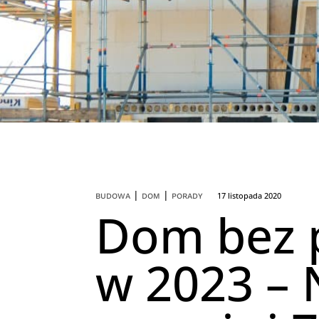
|
|
17 listopada 2020
BUDOWA
DOM
PORADY
Dom bez 
w 2023 –