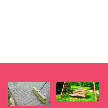
Efektowna przestrzeń otwarta stanowi świetny
dodatek do każdego budynku. Odpowiednio
zaaranżowany ogród wymaga jednak...