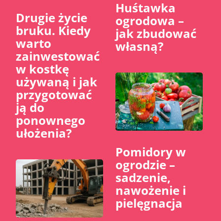
Huśtawka
​Drugie życie
ogrodowa –
bruku. Kiedy
jak zbudować
warto
własną?
zainwestować
w kostkę
używaną i jak
przygotować
ją do
ponownego
ułożenia?
Pomidory w
ogrodzie –
sadzenie,
nawożenie i
pielęgnacja