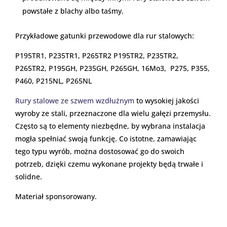
powstałe z blachy albo taśmy.
Przykładowe gatunki przewodowe dla rur stalowych:
P195TR1, P235TR1, P265TR2 P195TR2, P235TR2,
P265TR2, P195GH, P235GH, P265GH, 16Mo3, P275, P355,
P460, P215NL, P265NL
Rury stalowe ze szwem wzdłużnym
to wysokiej jakości
wyroby ze stali, przeznaczone dla wielu gałęzi przemysłu.
Często są to elementy niezbędne, by wybrana instalacja
mogła spełniać swoją funkcję. Co istotne, zamawiając
tego typu wyrób, można dostosować go do swoich
potrzeb, dzięki czemu wykonane projekty będą trwałe i
solidne.
Materiał sponsorowany.