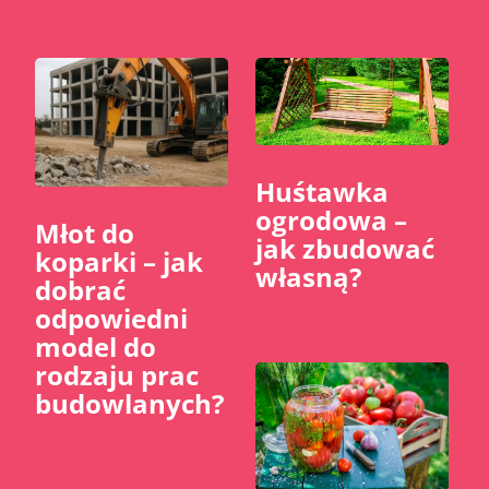
Huśtawka
ogrodowa –
Młot do
jak zbudować
koparki – jak
własną?
dobrać
odpowiedni
model do
rodzaju prac
budowlanych?