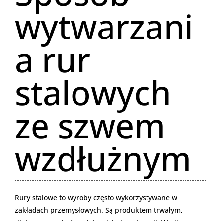
wytwarzani
a rur
stalowych
ze szwem
wzdłużnym
Rury stalowe to wyroby często wykorzystywane w
zakładach przemysłowych. Są produktem trwałym,