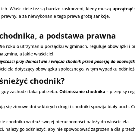
 ich. Właściciele też są bardzo zaskoczeni, kiedy muszą
uprzątnąć 
 prawny, a za niewykonanie tego prawa grożą sankcje.
.
 chodnika, a podstawa prawna
96 roku o utrzymaniu porządku w gminach, reguluje obowiązki i pr
a gmina, a jakie właściciel.
zystości przy domostwie i włącza chodnik przed posesją do obowiązk
ściciela dotyczący obowiązku społecznego, w tym wypadku odśnież
dśnieżyć chodnik?
e gdy zachodzi taka potrzeba.
Odśnieżanie chodnika –
przepisy reg
ają się zimowe dni w których drogi i chodniki spowija biały puch. 
ie chodnika wzdłuż swojej nieruchomości należy do właściciela.
ści, należy go odśnieżyć, aby nie spowodować zagrożenia dla przec