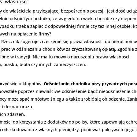
a własności
ży do właściciela przylegającej bezpośrednio posesji, jest dość uci
lnie odśnieżyć chodnika, ze względu na wiek, chorobę czy niepeł
ypadku trzeba zapłacić odpowiedniej firmie czy też innej osobie, k
wych na opłacenie firmy?
Rzecznik sugeruje zrzeczenie się prawa własności do nieruchomo
 prac w odśnieżaniu chodników za zryczałtowaną opłatą. Zgodnie 
nione w tradycji. Nie ma tu mowy o naruszeniu prawa własności.
 piasku, błota czy innych zanieczyszczeń.
orzyć wielu kłopotów.
Odśnieżanie chodnika przy prywatnych poses
powstałe poprzez niewłaściwe odśnieżenie bądź nieodśnieżenie ch
 nocy może spać mnóstwo śniegu a także zrobić się oblodzenie. Zani
ć i doznać urazu.
kich zdarzeń.
omości do korzystania z dodatków do polisy, które zapewniają ochr
aca odszkodowania z własnych pieniędzy, ponieważ pokrywa to jego 