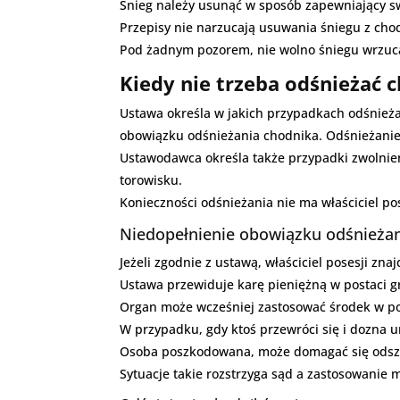
Śnieg należy usunąć w sposób zapewniający s
Przepisy nie narzucają usuwania śniegu z cho
Pod żadnym pozorem, nie wolno śniegu wrzuca
Kiedy nie trzeba odśnieżać 
Ustawa określa w jakich przypadkach odśnieżani
obowiązku odśnieżania chodnika. Odśnieżanie
Ustawodawca określa także przypadki zwolnie
torowisku.
Konieczności odśnieżania nie ma właściciel po
Niedopełnienie obowiązku odśnieżan
Jeżeli zgodnie z ustawą, właściciel posesji zn
Ustawa przewiduje karę pieniężną w postaci gr
Organ może wcześniej zastosować środek w pos
W przypadku, gdy ktoś przewróci się i dozna u
Osoba poszkodowana, może domagać się odszk
Sytuacje takie rozstrzyga sąd a zastosowanie 