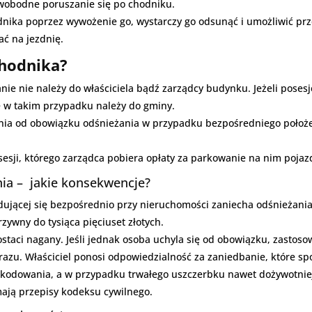
wobodne poruszanie się po chodniku.
dnika poprzez wywożenie go, wystarczy go odsunąć i umożliwić pr
ć na jezdnię.
chodnika?
e nie należy do właściciela bądź zarządcy budynku. Jeżeli posesję
 w takim przypadku należy do gminy.
nia od obowiązku odśnieżania w przypadku bezpośredniego położe
sesji, którego zarządca pobiera opłaty za parkowanie na nim poja
ia – jakie konsekwencje?
ajdującej się bezpośrednio przy nieruchomości zaniecha odśnieżania
zywny do tysiąca pięciuset złotych.
taci nagany. Jeśli jednak osoba uchyla się od obowiązku, zastos
razu. Właściciel ponosi odpowiedzialność za zaniedbanie, które s
odowania, a w przypadku trwałego uszczerbku nawet dożywotniej
mają przepisy kodeksu cywilnego.