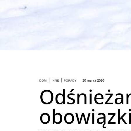
|
|
30 marca 2020
DOM
INNE
PORADY
Odśnieżan
obowiązki