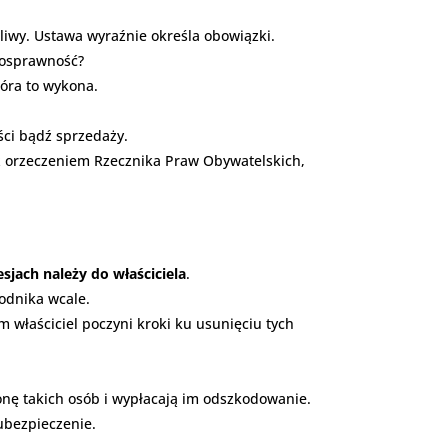
ążliwy. Ustawa wyraźnie określa obowiązki.
nosprawność?
tóra to wykona.
ści bądź sprzedaży.
z orzeczeniem Rzecznika Praw Obywatelskich,
jach należy do właściciela
.
odnika wcale.
m właściciel poczyni kroki ku usunięciu tych
onę takich osób i wypłacają im odszkodowanie.
ubezpieczenie.