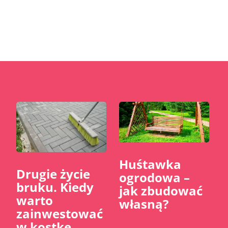
Huśtawka
​Drugie życie
ogrodowa –
bruku. Kiedy
jak zbudować
warto
własną?
zainwestować
w kostkę