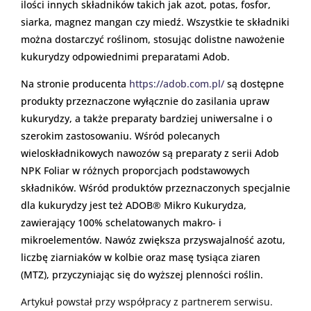
ilości innych składników takich jak azot, potas, fosfor,
siarka, magnez mangan czy miedź. Wszystkie te składniki
można dostarczyć roślinom, stosując dolistne nawożenie
kukurydzy odpowiednimi preparatami Adob.
Na stronie producenta
https://adob.com.pl/
są dostępne
produkty przeznaczone wyłącznie do zasilania upraw
kukurydzy, a także preparaty bardziej uniwersalne i o
szerokim zastosowaniu. Wśród polecanych
wieloskładnikowych nawozów są preparaty z serii Adob
NPK Foliar w różnych proporcjach podstawowych
składników. Wśród produktów przeznaczonych specjalnie
dla kukurydzy jest też ADOB® Mikro Kukurydza,
zawierający 100% schelatowanych makro- i
mikroelementów. Nawóz zwiększa przyswajalność azotu,
liczbę ziarniaków w kolbie oraz masę tysiąca ziaren
(MTZ), przyczyniając się do wyższej plenności roślin.
Artykuł powstał przy współpracy z partnerem serwisu.