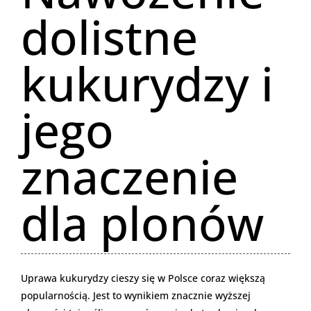
dolistne
kukurydzy i
jego
znaczenie
dla plonów
Uprawa kukurydzy cieszy się w Polsce coraz większą
popularnością. Jest to wynikiem znacznie wyższej