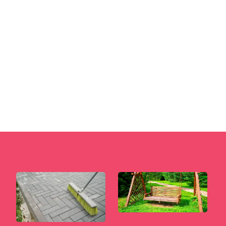
W dzisiejszych czasach, gdy przestrzeń w
mieszkaniach jest często na wagę złota,
schowek gospodarczy to prawdziwy...