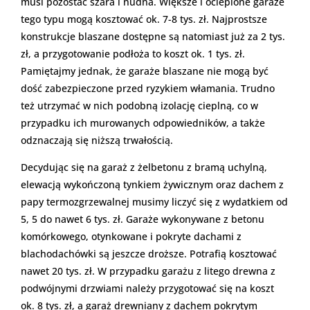
musi pozostać szara i nudna. Większe i ocieplone garaże
tego typu mogą kosztować ok. 7-8 tys. zł. Najprostsze
konstrukcje blaszane dostępne są natomiast już za 2 tys.
zł, a przygotowanie podłoża to koszt ok. 1 tys. zł.
Pamiętajmy jednak, że garaże blaszane nie mogą być
dość zabezpieczone przed ryzykiem włamania. Trudno
też utrzymać w nich podobną izolację cieplną, co w
przypadku ich murowanych odpowiedników, a także
odznaczają się niższą trwałością.
Decydując się na garaż z żelbetonu z bramą uchylną,
elewacją wykończoną tynkiem żywicznym oraz dachem z
papy termozgrzewalnej musimy liczyć się z wydatkiem od
5, 5 do nawet 6 tys. zł. Garaże wykonywane z betonu
komórkowego, otynkowane i pokryte dachami z
blachodachówki są jeszcze droższe. Potrafią kosztować
nawet 20 tys. zł. W przypadku garażu z litego drewna z
podwójnymi drzwiami należy przygotować się na koszt
ok. 8 tys. zł, a garaż drewniany z dachem pokrytym