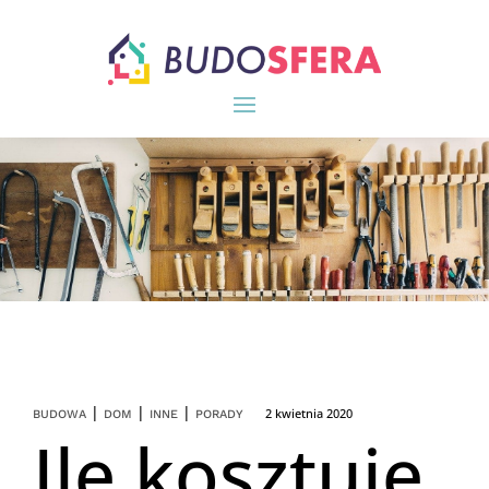
|
|
|
2 kwietnia 2020
BUDOWA
DOM
INNE
PORADY
Ile kosztuje