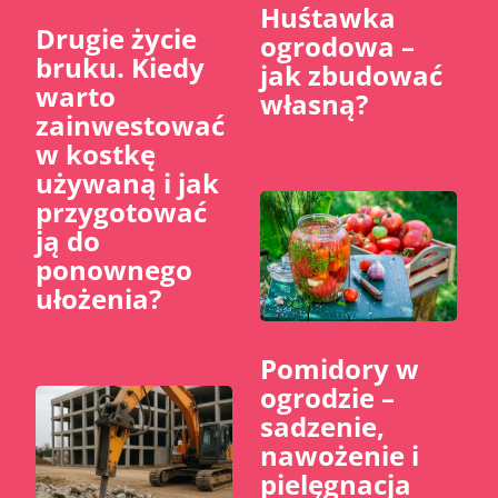
Huśtawka
​Drugie życie
ogrodowa –
bruku. Kiedy
jak zbudować
warto
własną?
zainwestować
w kostkę
używaną i jak
przygotować
ją do
ponownego
ułożenia?
Pomidory w
ogrodzie –
sadzenie,
nawożenie i
pielęgnacja