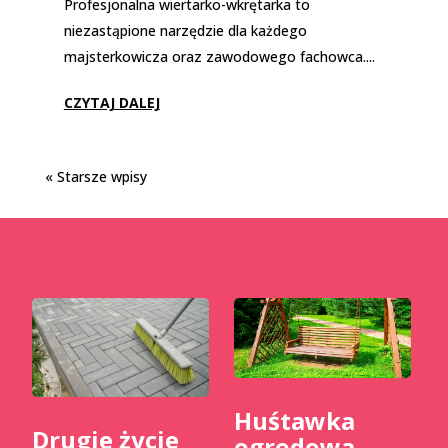
Profesjonalna wiertarko-wkrętarka to
niezastąpione narzędzie dla każdego
majsterkowicza oraz zawodowego fachowca....
CZYTAJ DALEJ
« Starsze wpisy
Huśtawka
​Drugie życie
ogrodowa –