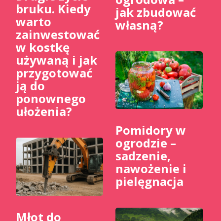
bruku. Kiedy
jak zbudować
warto
własną?
zainwestować
w kostkę
używaną i jak
przygotować
ją do
ponownego
ułożenia?
Pomidory w
ogrodzie –
sadzenie,
nawożenie i
pielęgnacja
Młot do