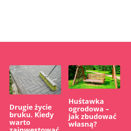
Huśtawka
​Drugie życie
ogrodowa –
bruku. Kiedy
jak zbudować
warto
własną?
zainwestować