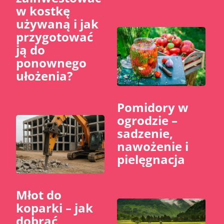
w kostkę
używaną i jak
przygotować
ją do
ponownego
ułożenia?
Pomidory w
ogrodzie –
sadzenie,
nawożenie i
pielęgnacja
Młot do
koparki – jak
dobrać